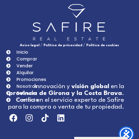
/
/
Aviso legal
Política de privacidad
Política de cookies
Inicio
Comprar
Vender
Alquilar
Promociones
Nosotros
Innovación y
visión global
en la
Safinvers
provincia de Girona y la Costa Brava
.
Contacto
Confía en el servicio experto de Safire
para la compra o venta de tu propiedad.